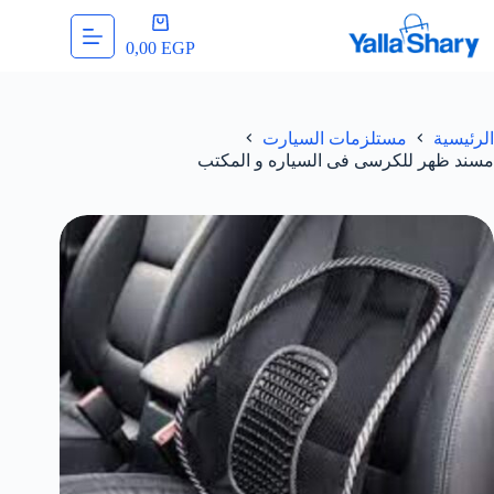
لتجاوز
عربة
لى
التسوق
0,00
EGP
لمحتوى
الرئيسية
مستلزمات السيارت
مسند ظهر للكرسى فى السياره و المكتب