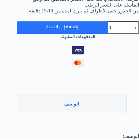
الماسك على الشعر الرطب
من الجذور حتى الأطراف ثم يترك لمدة من 10-15 دقيقة
مية
إضافة إلى السلة
اسك
لزيت
المدفوعات المقبولة
لساخن
لمعالج
لشعر
خلاصة
لحبة
لسوداء
ن
ريشوب
الوصف
الوصف: