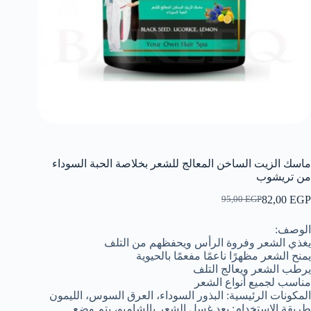
ماسك الزيت الساخن المعالج للشعر بخلاصة الحبة السوداء
من تريشوب
82,00
EGP
95,00
EGP
السعر
السعر
الحالي
الأصلي
الوصف:
هو:
هو:
يغذي الشعر وفروة الرأس ويحفظهم من التلف
95,00 EGP.
82,00 EGP.
يمنح الشعر مظهرًا ناعمًا مفعمًا بالحيوية
يرطب الشعر ويعالج التلف
مناسب لجميع أنواع الشعر
المكونات الرئيسية: البذور السوداء، العرق السوس، الليمون
طريقة الاستخدام: بعد غسل الشعر بالشامبو، يتم وضع