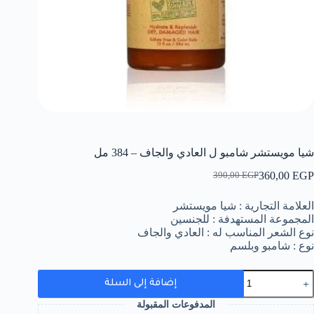
شيا مويستشر شامبو ل العادي والجاف – 384 مل
360,00
EGP
390,00
EGP
السعر
السعر
الحالي
الأصلي
العلامة التجارية : شيا مويستشر
هو:
هو:
المجموعة المستهدفة : للجنسين
390,00 EGP.
360,00 EGP.
نوع الشعر المناسب له : العادي والجاف
نوع : شامبو وبلسم
مية
إضافة إلى السلة
يا
ويستشر
المدفوعات المقبولة
امبو