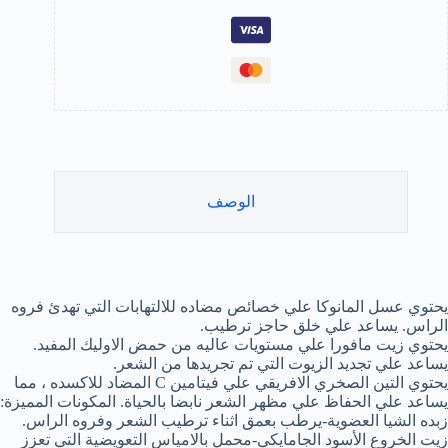
لعادي
الجاف
38
ل
الوصف
يحتوي عسل المانوكا علي خصائص مضاده للالتهابات التي تهدئ فروه
الراس. يساعد علي خلق حاجز ترطيب.
يحتوي زيت مافورا علي مستويات عاليه من حمض الاوليك المفيد.
يساعد علي تجديد الزيوت التي تم تجريدها من الشعر.
يحتوي التين الصخري الافريقي علي فيتامين C المضاد للاكسده ، مما
يساعد علي الحفاظ علي مظهر الشعر نابضا بالحياة. المكونات المميزة:
زبده الشيا العضوية-يرطب بعمق اثناء ترطيب الشعر وفروه الراس.
زيت الخروع الأسود الجامايكي-محمل بالامياس التعويضية التي تعزز