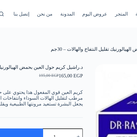
المتجر
عروض اليوم
المدونة
من نحن
إتصل بنا
يالورنيك تقليل النتفاخ والهالات – 30جم
د.راشيل كريم حول العين بحمض الهيالورنيك تقل
165,00
EGP
195,00
EGP
السعر
السعر
الحالي
الأصلي
هو:
هو:
كريم العين قوي المفعول هذا يحتوي على 
195,00 EGP.
165,00 EGP.
مرطب لتقليل الهالات السوداء وانتفاخات ا
يجعل البشرة تستعيد مرونتها الطبيعية ويقلل
كمية
د.راشيل