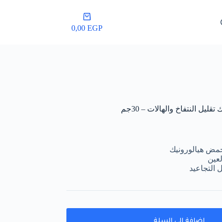
عربة
التسوق
0,00
EGP
يل النتفاخ والهالات – 30جم
حمض هيالورونيك
لعين
 التجاعيد
إضافة إلى السلة