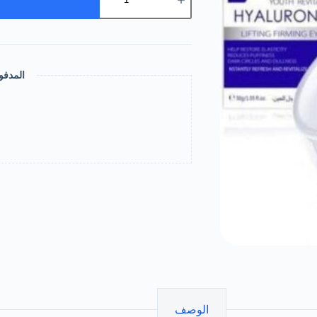
كريم
حول
العين
بحمض
الهيالورنيك
تقليل
المدفو
النتفاخ
والهالات
-
30جم
الوصف