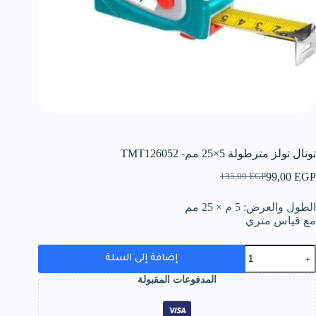
توتال تولز مترطولة 5×25 مم- TMT126052
99,00
EGP
135,00
EGP
السعر
السعر
الحالي
الأصلي
الطول والعرض: 5 م × 25 مم
هو:
هو:
مع قياس متري
135,00 EGP.
99,00 EGP.
مية
إضافة إلى السلة
وتال
ولز
المدفوعات المقبولة
ترطولة
5×25
م-