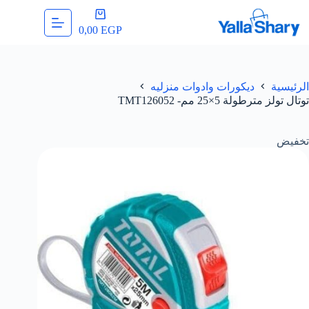
لتجاوز
عربة
لى
التسوق
0,00
EGP
لمحتوى
الرئيسية
ديكورات وادوات منزليه
توتال تولز مترطولة 5×25 مم- TMT126052
تخفيض