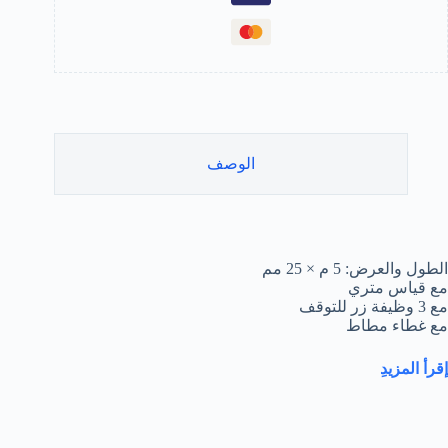
TMT12605
الوصف
الطول والعرض: 5 م × 25 مم
مع قياس متري
مع 3 وظيفة زر للتوقف
مع غطاء مطاط
إقرأ
المزيد