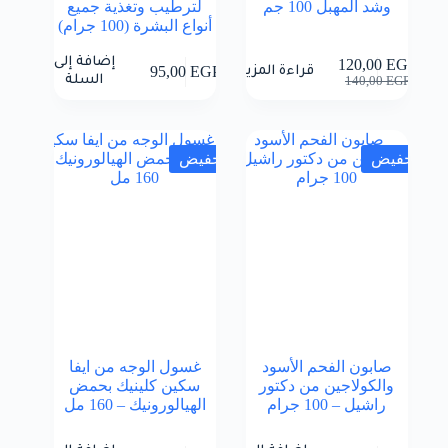
وشد المهبل 100 جم
لترطيب وتغذية جميع
أنواع البشرة (100 جرام)
إضافة إلى
120,00
EGP
95,00
EGP
قراءة المزيد
السعر
السعر
السلة
140,00
EGP
الحالي
الأصلي
هو:
هو:
140,00 EGP.
120,00 EGP.
تخفيض
تخفيض
صابون الفحم الأسود
غسول الوجه من ايفا
والكولاجين من دكتور
سكين كلينيك بحمض
راشيل – 100 جرام
الهيالورونيك – 160 مل