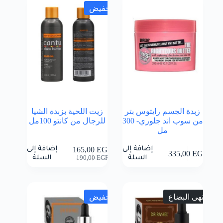
تخفيض
زبدة الجسم رايتوس بتر
زيت اللحية بزبدة الشيا
من سوب اند جلوري- 300
للرجال من كانتو 100مل
مل
إضافة إلى
إضافة إلى
165,00
EGP
335,00
EGP
السعر
السعر
السلة
السلة
190,00
EGP
الحالي
الأصلي
هو:
هو:
190,00 EGP.
165,00 EGP.
انتهى البضاع
تخفيض