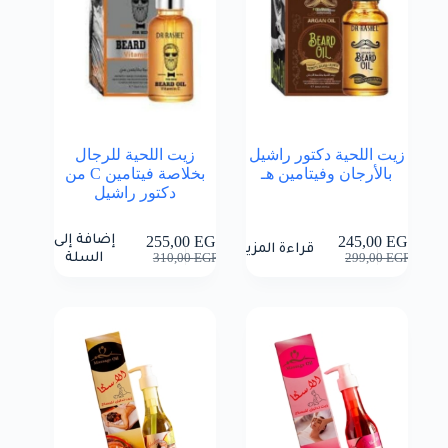
زيت اللحية دكتور راشيل
زيت اللحية للرجال
بالأرجان وفيتامين هـ
بخلاصة فيتامين C من
دكتور راشيل
إضافة إلى
255,00
EGP
245,00
EGP
قراءة المزيد
السعر
السعر
السعر
السعر
السلة
310,00
EGP
299,00
EGP
الحالي
الأصلي
الحالي
الأصلي
هو:
هو:
هو:
هو:
310,00 EGP.
255,00 EGP.
299,00 EGP.
245,00 EGP.