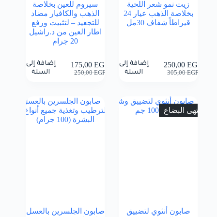
زيت نمو شعر اللحية
سيروم للعين بخلاصة
بخلاصة الذهب عيار 24
الذهب والكافيار مضاد
قيراطاً شفاف 30مل
للتجعيد – لتثبيت ورفع
اطار العين من د.راشيل
20 جرام
إضافة إلى
إضافة إلى
175,00
EGP
250,00
EGP
السعر
السعر
السعر
السعر
السلة
السلة
250,00
EGP
305,00
EGP
الحالي
الأصلي
الحالي
الأصلي
هو:
هو:
هو:
هو:
250,00 EGP.
175,00 EGP.
305,00 EGP.
250,00 EGP.
انتهى البضاع
صابون أنثوي لتضييق
صابون الجلسرين بالعسل