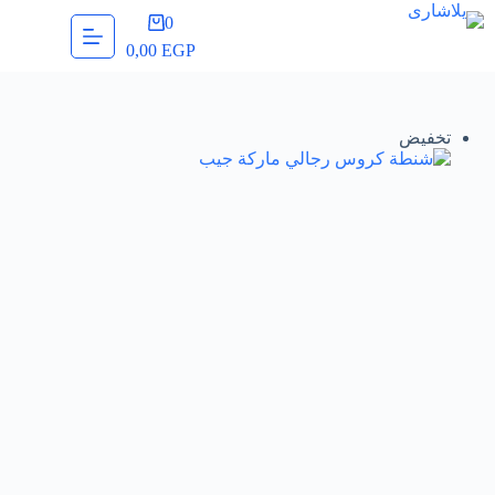
لتجاوز
0
عربة
لى
التسوق
0,00
EGP
لمحتوى
تخفيض